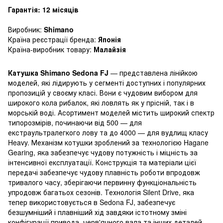
Гарантія: 12 місяців
Виробник:
Shimano
Країна реєстрації бренда:
Японія
Країна-виробник товару:
Малайзія
Катушка Shimano Sedona FJ
— представлена лінійкою
моделей, які лідирують у сегменті доступних і популярних
пропозицій у своєму класі. Вони є чудовим вибором для
широкого кола рибалок, які ловлять як у прісній, так і в
морській воді. Асортимент моделей містить широкий спектр
типорозмірів, починаючи від 500 — для
екстраультралегкого лову та до 4000 — для вудлищ класу
Heavy. Механізм котушки зроблений за технологією Hagane
Gearing, яка забезпечує чудову потужність і міцність за
інтенсивної експлуатації. Конструкція та матеріали цієї
передачі забезпечує чудову плавність роботи впродовж
тривалого часу, зберігаючи первинну функціональність
упродовж багатьох сезонів. Технологія Silent Drive, яка
тепер використовується в Sedona FJ, забезпечує
безшумніший і плавніший хід завдяки істотному зміні
конфігурації привода, черв'ячного вала та інших деталей.