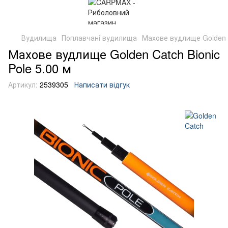
Вудилища
Поплавчані вудилища
Махове вудлище Golden C
Махове вудлище Golden Catch Bionic
Pole 5.00 м
Артикул:
2539305
Написати відгук