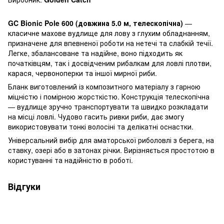
GC Bionic Pole 600 (довжина 5.0 м, телескопічна)
—
класичне махове вудлище для лову з глухим обладнанням,
призначене для впевненої роботи на нетечі та слабкій течії.
Легке, збалансоване та надійне, воно підходить як
початківцям, так і досвідченим рибалкам для ловлі плотви,
карася, червоноперки та іншої мирної риби.
Бланк виготовлений із композитного матеріалу з гарною
міцністю і помірною жорсткістю. Конструкція телескопічна
— вудлище зручно транспортувати та швидко розкладати
на місці ловлі. Чудово гасить ривки риби, дає змогу
використовувати тонкі волосіні та делікатні оснастки.
Універсальний вибір для аматорської риболовлі з берега, на
ставку, озері або в затонах річки. Вирізняється простотою в
користуванні та надійністю в роботі.
Відгуки