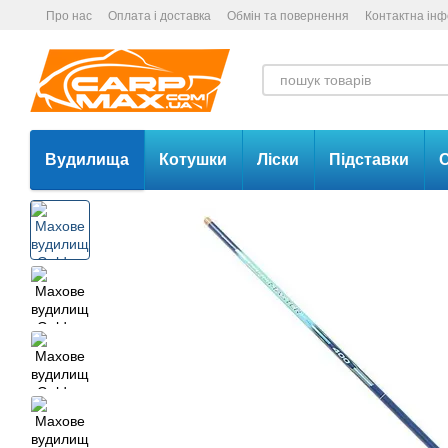
Перейти до основного контенту
Про нас
Оплата і доставка
Обмін та повернення
Контактна ін
Вудилища
Котушки
Ліски
Підставки
С