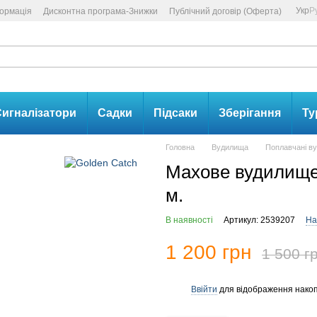
Укр
Р
формація
Дисконтна програма-Знижки
Публічний договір (Оферта)
игналізатори
Садки
Підсаки
Зберігання
Ту
Головна
Вудилища
Поплавчані в
Махове вудилище 
м.
В наявності
Артикул: 2539207
На
1 200 грн
1 500 г
Ввійти
для відображення накоп
%