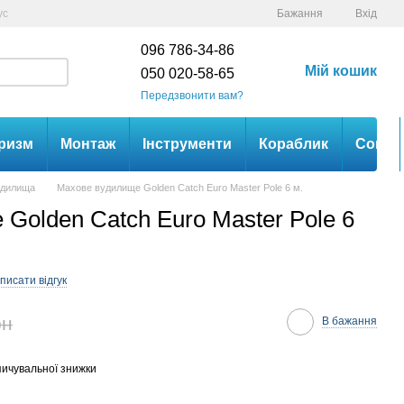
ус
Бажання
Вхід
096 786-34-86
Мій кошик
050 020-58-65
Передзвонити вам?
ризм
Монтаж
Інструменти
Кораблик
Сом
удилища
Махове вудилище Golden Catch Euro Master Pole 6 м.
Golden Catch Euro Master Pole 6
писати відгук
рн
В бажання
ичувальної знижки