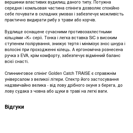
вершинки властивих вудилищ даного типу. Потужна
середня і комльовая частина спінінга дозволяє спокійно
себе почувати в складних умовах і забезпечує можливість
практично видирати рибу з трави або корчів.
Вудлище оснащене сучасними противозахлестными
кільцями «K» серії. Тонка і легка вставка SiC з високим
ступенем полірування, знижує тертя і мінімізує знос шнура і
волосіні при проходженні кілець. А ергономічна рознесена
ручка з EVA, крім комфорту, забезпечує відмінний баланс
всієї снасті.
Спиннинговое спінінг Golden Catch TRAISE є справжнім
універсалом з великої літери. Спектр його застосування
надзвичайно велика - від лову дрібного окуня з берега, до
лову судака з човна або щуки в траві на легкі ваги.
Відгуки