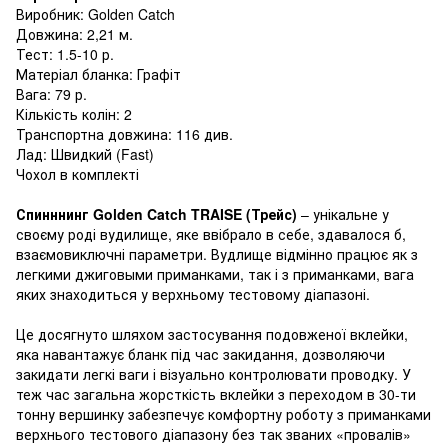
Виробник: Golden Catch
Довжина: 2,21 м.
Тест: 1.5-10 р.
Матеріал бланка: Графіт
Вага: 79 р.
Кількість колін: 2
Транспортна довжина: 116 див.
Лад: Швидкий (Fast)
Чохол в комплекті
Спинннинг Golden Catch TRAISE (Трейс)
– унікальне у
своєму роді вудилище, яке ввібрало в себе, здавалося б,
взаємовиключні параметри. Вудлище відмінно працює як з
легкими джиговыми приманками, так і з приманками, вага
яких знаходиться у верхньому тестовому діапазоні.
Це досягнуто шляхом застосування подовженої вклейки,
яка навантажує бланк під час закидання, дозволяючи
закидати легкі ваги і візуально контролювати проводку. У
теж час загальна жорсткість вклейки з переходом в 30-ти
тонну вершинку забезпечує комфортну роботу з приманками
верхнього тестового діапазону без так званих «провалів»