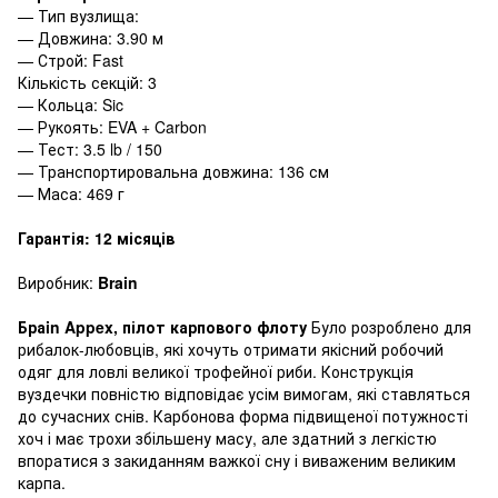
— Тип вузлища:
— Довжина: 3.90 м
— Строй: Fast
Кількість секцій: 3
— Кольца: Sic
— Рукоять: EVA + Carbon
— Тест: 3.5 lb / 150
— Транспортировальна довжина: 136 см
— Маса: 469 г
Гарантія: 12 місяців
Виробник:
Brain
Браin Appex, пілот карпового флоту
Було розроблено для
рибалок-любовців, які хочуть отримати якісний робочий
одяг для ловлі великої трофейної риби. Конструкція
вуздечки повністю відповідає усім вимогам, які ставляться
до сучасних снів. Карбонова форма підвищеної потужності
хоч і має трохи збільшену масу, але здатний з легкістю
впоратися з закиданням важкої сну і виваженим великим
карпа.