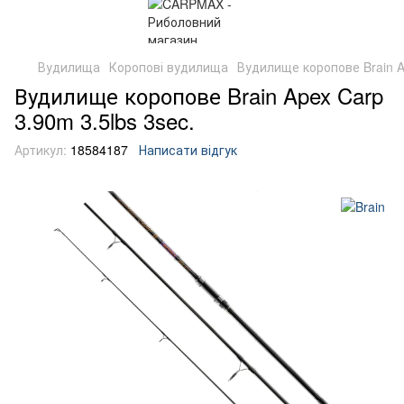
Вудилища
Коропові вудилища
Вудилище коропове Brain Ap
Вудилище коропове Brain Apex Carp
3.90m 3.5lbs 3sec.
Артикул:
18584187
Написати відгук