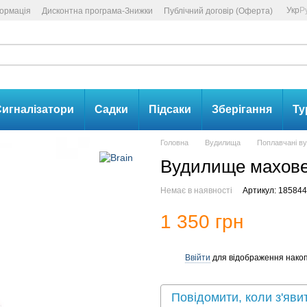
Укр
Р
формація
Дисконтна програма-Знижки
Публічний договір (Оферта)
игналізатори
Садки
Підсаки
Зберігання
Ту
Головна
Вудилища
Поплавчані в
Вудилище махове B
Немає в наявності
Артикул: 18584
1 350 грн
Ввійти
для відображення накоп
%
Повідомити, коли з'яви