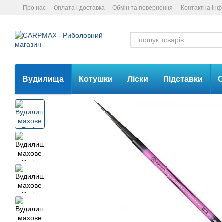
Перейти до основного контенту
Про нас
Оплата і доставка
Обмін та повернення
Контактна ін
Вудилища
Котушки
Ліски
Підставки
С