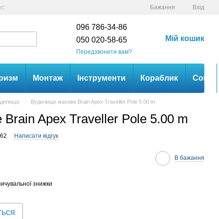
ус
Бажання
Вхід
096 786-34-86
Мій кошик
050 020-58-65
Передзвонити вам?
ризм
Монтаж
Інструменти
Кораблик
Сом
удилища
Вудилище махове Brain Apex Traveller Pole 5.00 m
rain Apex Traveller Pole 5.00 m
462
Написати відгук
В бажання
ичувальної знижки
ться