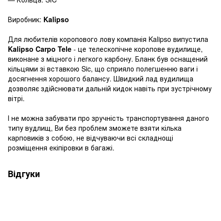
Виробник:
Kalipso
Для любителів коропового лову компанія Kalipso випустила
Kalipso Carpo Tele
- це телескопічне коропове вудилище,
виконане з міцного і легкого карбону. Бланк був оснащений
кільцями зі вставкою Sic, що сприяло полегшенню ваги і
досягнення хорошого балансу. Швидкий лад вудилища
дозволяє здійснювати дальній кидок навіть при зустрічному
вітрі.
І не можна забувати про зручність транспортування даного
типу вудлищ, Ви без проблем зможете взяти кілька
карповиків з собою, не відчуваючи всі складнощі
розміщення екіпіровки в багажі.
Відгуки