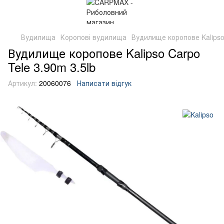
Вудилища
Коропові вудилища
Вудилище коропове Kalipso 
Вудилище коропове Kalipso Carpo
Tele 3.90m 3.5lb
Артикул:
20060076
Написати відгук