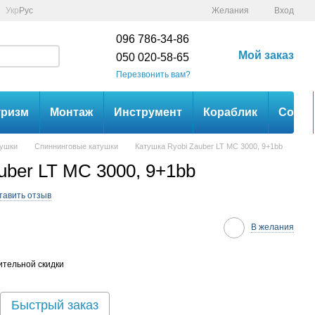
Укр
Рус
Желания
Вход
096 786-34-86
Мой заказ
050 020-58-65
Перезвонить вам?
уризм
Монтаж
Инструмент
Кораблик
Сом
тушки
Спиннинговые катушки
Катушка Ryobi Zauber LT MC 3000, 9+1bb
uber LT MC 3000, 9+1bb
тавить отзыв
В желания
тельной скидки
Быстрый заказ