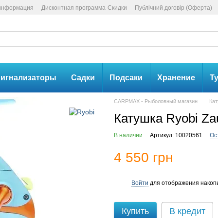
 информация
Дисконтная программа-Скидки
Публічний договір (Оферта)
игнализаторы
Садки
Подсаки
Хранение
Т
CARPMAX - Рыболовный магазин
Ка
Катушка Ryobi Za
В наличии
Артикул: 10020561
Ос
4 550 грн
Войти
для отображения накопи
%
Купить
В кредит