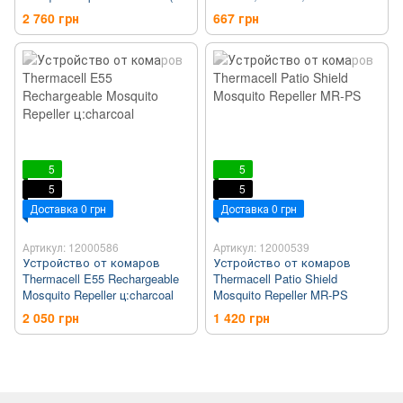
часов картридж)
Black
2 760 грн
667 грн
5
5
5
5
Доставка 0 грн
Доставка 0 грн
Артикул: 12000586
Артикул: 12000539
Устройство от комаров
Устройство от комаров
Thermacell E55 Rechargeable
Thermacell Patio Shield
Mosquito Repeller ц:charcoal
Mosquito Repeller MR-PS
2 050 грн
1 420 грн