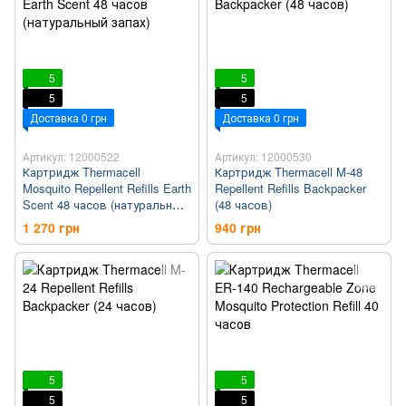
5
5
5
5
Доставка 0 грн
Доставка 0 грн
Артикул: 12000522
Артикул: 12000530
Картридж Thermacell
Картридж Thermacell M-48
Mosquito Repellent Refills Earth
Repellent Refills Backpacker
Scent 48 часов (натуральный
(48 часов)
запах)
1 270 грн
940 грн
5
5
5
5