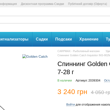
 информация
Дисконтная программа-Скидки
Публічний договір (Оферта)
игнализаторы
Садки
Подсаки
Хранение
Т
CARPMAX - Рыболовный магазин
Уд
Спиннинг Golden Catch Inquisitor INS-802M 
Спиннинг Golden C
7-28 г
В наличии
Артикул: 2039304
Ост
3 240 грн
4 050 г
Войти
для отображения накопи
%