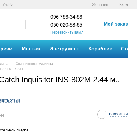
Укр
Рус
Желания
Вход
096 786-34-86
Мой заказ
050 020-58-65
Перезвонить вам?
уризм
Монтаж
Инструмент
Кораблик
Сом
илища
Спиннинговые удилища
2.44 м., 7-28 г
atch Inquisitor INS-802M 2.44 м.,
авить отзыв
рн
В желания
тельной скидки