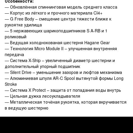
Особенности:
— Обновлённая спиннинговая модель среднего класса
— Корпус из лёгкого и прочного материала CI4+
— G Free Body – смещение центра тяжести ближе к
рукоятке удилища
— 5 нержавеющих шарикоподшипников S A-RB и 1
роликовый
— Ведущая холоднокованая шестерня Hagane Gear
— Технология Micro Module II – улучшенная внутренняя
передача
— Система X-Ship – увеличенный диаметр шестерни и
дополнительный упорный подшипник
— Silent Drive – уменьшение зазоров и люфтов механизма
— Алюминиевая шпуля AR-C Spool вытянутой формы Long
Stroke
— Система X Protect – защита от попадания воды внутрь
— Цельная дужка лесоукладывателя
— Металлическая точёная рукоятка, которая вкручивается
в ведущую шестерню