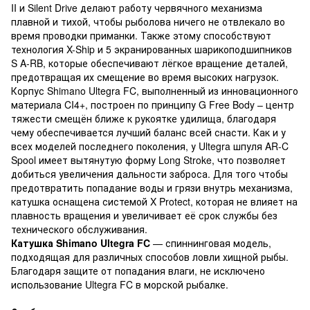
II и Silent Drive делают работу червячного механизма
плавной и тихой, чтобы рыболова ничего не отвлекало во
время проводки приманки. Также этому способствуют
технология X-Ship и 5 экранированных шарикоподшипников
S A-RB, которые обеспечивают лёгкое вращение деталей,
предотвращая их смещение во время высоких нагрузок.
Корпус Shimano Ultegra FC, выполненный из инновационного
материала CI4+, построен по принципу G Free Body – центр
тяжести смещён ближе к рукоятке удилища, благодаря
чему обеспечивается лучший баланс всей снасти. Как и у
всех моделей последнего поколения, у Ultegra шпуля AR-C
Spool имеет вытянутую форму Long Stroke, что позволяет
добиться увеличения дальности заброса. Для того чтобы
предотвратить попадание воды и грязи внутрь механизма,
катушка оснащена системой X Protect, которая не влияет на
плавность вращения и увеличивает её срок службы без
технического обслуживания.
Катушка Shimano Ultegra FC
— спиннинговая модель,
подходящая для различных способов ловли хищной рыбы.
Благодаря защите от попадания влаги, не исключено
использование Ultegra FC в морской рыбалке.