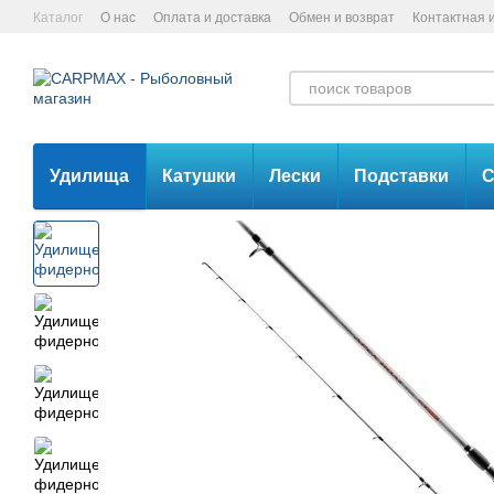
Перейти к основному контенту
Каталог
О нас
Оплата и доставка
Обмен и возврат
Контактная
Удилища
Катушки
Лески
Подставки
С