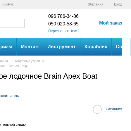
Укр
Рус
Желания
Вход
096 786-34-86
Мой заказ
050 020-58-65
Перезвонить вам?
уризм
Монтаж
Инструмент
Кораблик
Сом
илища
Фидерные удилища
oat 2.70m 20-150g
 лодочное Brain Apex Boat
тавить отзыв
В желания
тельной скидки