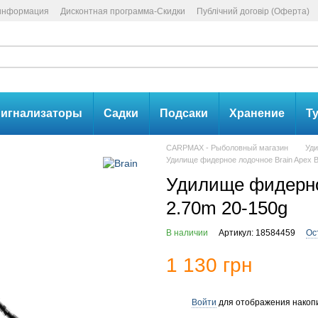
 информация
Дисконтная программа-Скидки
Публічний договір (Оферта)
игнализаторы
Садки
Подсаки
Хранение
Т
CARPMAX - Рыболовный магазин
Уд
Удилище фидерное лодочное Brain Apex B
Удилище фидерное
2.70m 20-150g
В наличии
Артикул: 18584459
Ос
1 130 грн
Войти
для отображения накопи
%