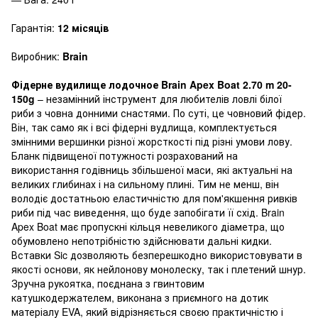
Гарантія:
12 місяців
Виробник:
Brain
Фідерне вудилище лодочное Brain Apex Boat 2.70 m 20-
150g
– незамінний інструмент для любителів ловлі білої
риби з човна донними снастями. По суті, це човновий фідер.
Він, так само як і всі фідерні вудлища, комплектується
змінними вершинки різної жорсткості під різні умови лову.
Бланк підвищеної потужності розрахований на
використання годівниць збільшеної маси, які актуальні на
великих глибинах і на сильному плині. Тим не менш, він
володіє достатньою еластичністю для пом'якшення ривків
риби під час виведення, що буде запобігати її схід. Brain
Apex Boat має пропускні кільця невеликого діаметра, що
обумовлено непотрібністю здійснювати дальні кидки.
Вставки Sic дозволяють безперешкодно використовувати в
якості основи, як нейлонову монолеску, так і плетений шнур.
Зручна рукоятка, поєднана з гвинтовим
катушкодержателем, виконана з приємного на дотик
матеріалу EVA, який відрізняється своєю практичністю і