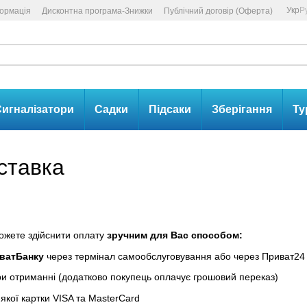
Укр
Р
формація
Дисконтна програма-Знижки
Публічний договір (Оферта)
игналізатори
Садки
Підсаки
Зберігання
Ту
ставка
ожете здійснити оплату
зручним для Вас способом:
иватБанку
через термінал самообслуговування або через Приват24
и отриманні (додатково покупець оплачує грошовий переказ)
якої картки VISA та MasterCard