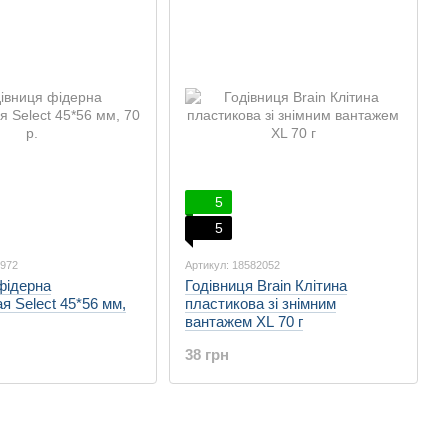
5
5
1972
Артикул: 18582052
фідерна
Годівниця Brain Клітина
я Select 45*56 мм,
пластикова зі знімним
вантажем XL 70 г
38 грн