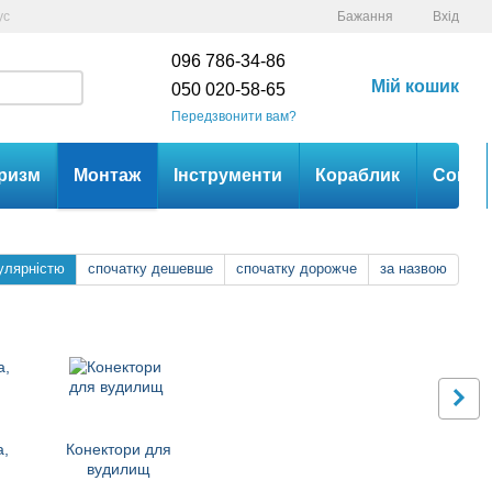
ус
Бажання
Вхід
096 786-34-86
Мій кошик
050 020-58-65
Передзвонити вам?
ризм
Монтаж
Інструменти
Кораблик
Сом
улярністю
спочатку дешевше
спочатку дорожче
за назвою
а,
Конектори для
и
вудилищ