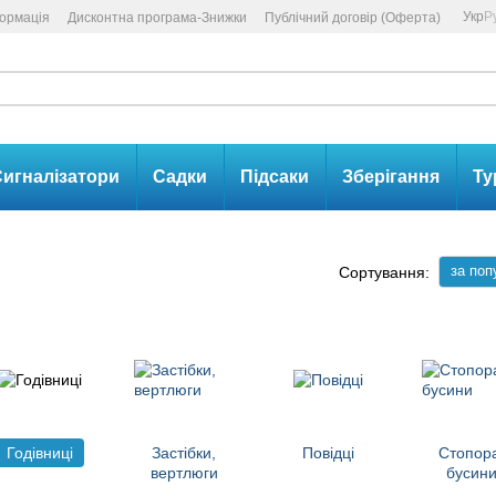
Укр
Р
формація
Дисконтна програма-Знижки
Публічний договір (Оферта)
игналізатори
Садки
Підсаки
Зберігання
Ту
за поп
Сортування:
Годівниці
Застібки,
Повідці
Стопор
вертлюги
бусин