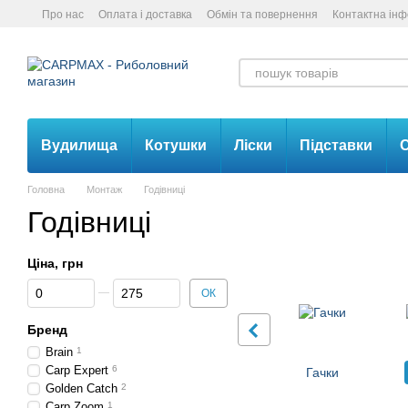
Перейти до основного контенту
Про нас
Оплата і доставка
Обмін та повернення
Контактна ін
Вудилища
Котушки
Ліски
Підставки
С
Головна
Монтаж
Годівниці
Годівниці
Ціна, грн
Від Ціна, грн
До Ціна, грн
ОК
Бренд
Brain
1
Carp Expert
6
Гачки
Golden Catch
2
Carp Zoom
1