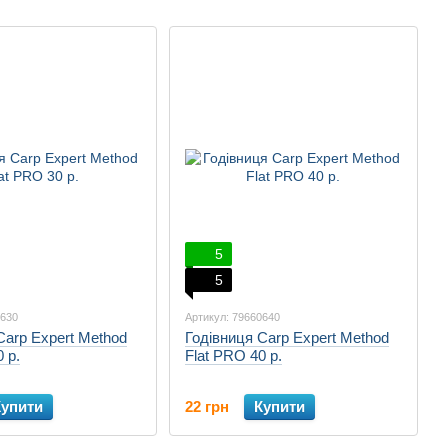
5
5
0630
Артикул: 79660640
Carp Expert Method
Годівниця Carp Expert Method
 р.
Flat PRO 40 р.
Купити
22 грн
Купити