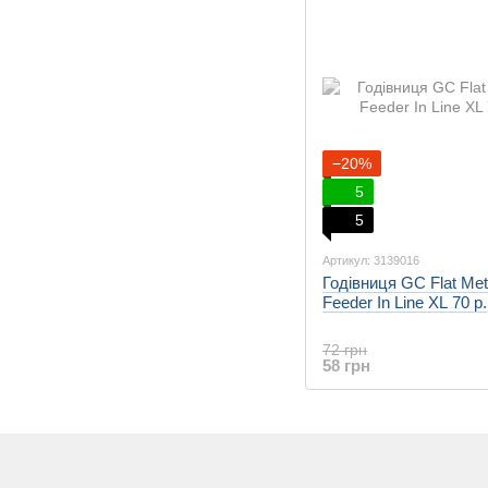
−20%
5
5
Артикул: 3139016
Годівниця GC Flat Me
Feeder In Line XL 70 р.
72 грн
58 грн