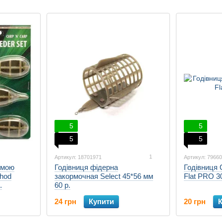
5
5
5
5
1
Артикул: 18701971
Артикул: 7966
рмою
Годівниця фідерна
Годівниця 
thod
закормочная Select 45*56 мм
Flat PRO 30
.
60 р.
24 грн
Купити
20 грн