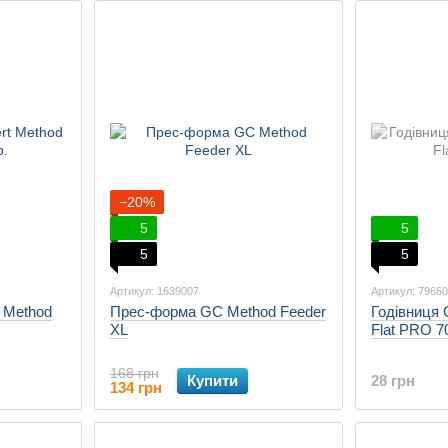
−20%
5
5
5
5
Артикул: 1639007
Артикул: 7966
t Method
Прес-форма GC Method Feeder
Годівниця 
XL
Flat PRO 70
168 грн
Купити
28 грн
134 грн