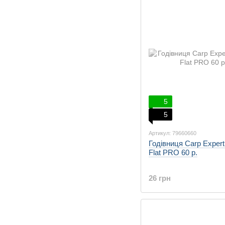
5
5
Артикул: 79660660
Годівниця Carp Exper
Flat PRO 60 р.
26 грн