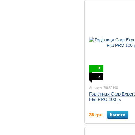
5
5
Артикул: 79660100
Годівниця Carp Exper
Flat PRO 100 р.
35 грн
Купити