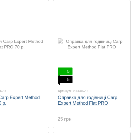
5
5
0670
Артикул: 79660629
Carp Expert Method
Оправка для годівниці Carp
 р.
Expert Method Flat PRO
25 грн