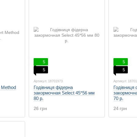
5
5
5
5
Артикул: 18701973
Артикул: 1870
t Method
Годівниця фідерна
Годівниця 
закормочная Select 45*56 мм
закормочна
80 р.
70 р.
26 грн
24 грн