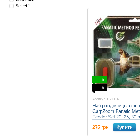
Select
3
5
5
Артикул: CZ1114
Набір годівниць з фо
CarpZoom Fanatic Me
Feeder Set 20, 25, 30 р
275 грн
Купити