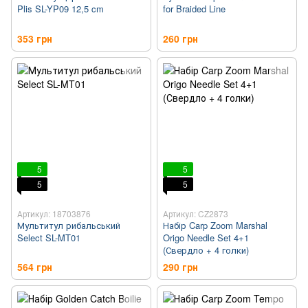
Plis SL-YP09 12,5 cm
for Braided Line
353 грн
260 грн
5
5
5
5
Артикул: 18703876
Артикул: CZ2873
Мультитул рибальський
Набір Carp Zoom Marshal
Select SL-MT01
Origo Needle Set 4+1
(Свердло + 4 голки)
564 грн
290 грн