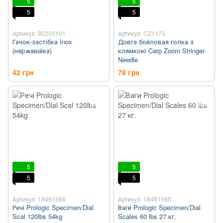
5
5
5
5
Артикул: 80203101
Артикул: CZ1173
Гачок-застібка Inox
Довга бойловая голка з
(нержавійка)
клямкою Carp Zoom Stringer
Needle
42 грн
78 грн
5
5
5
5
Артикул: 18461566
Артикул: 18461565
Речі Prologic Specimen/Dial
Ваги Prologic Specimen/Dial
Scal 120lbs 54kg
Scales 60 lbs 27 кг.