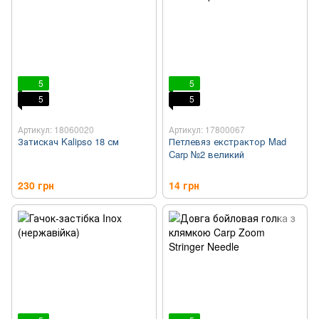
5
5
5
5
Артикул: 18060020
Артикул: 17800067
Затискач Kalipso 18 см
Петлевяз екстрактор Mad
Carp №2 великий
230 грн
14 грн