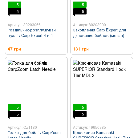
5
5
5
5
Артикул: 80203066
Артикул: 80203900
Роздільник-розплушувач
Захоплення Carp Expert для
вузлів Carp Expert 4 в 1
дипования бойлов (метал)
47 грн
131 грн
5
5
5
5
Артикул: CZ1180
Артикул: 49650985
Голка для бойлів CarpZoom
Крючковяз Kamasaki
Latch Needle
SUPERIOR Standard Hook Tier