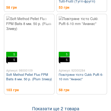
Tutti-Frutti (Тутті-фрутті)
58 грн
53 грн
5
5
5
5
Артикул: 98000109
Артикул: 92000284
Soft Method Pellet Fluo FPM
Повітряне тісто Cukk Puffi 6-
Baits 8 мм. 50 р. (Plum Зливу)
10 mm "Ананас"
103 грн
58 грн
Показати ще 2 товара