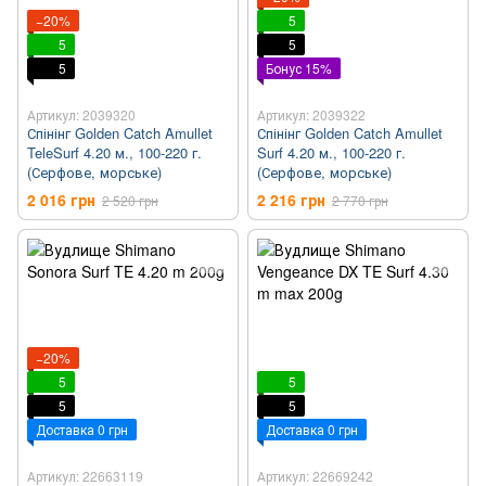
−20%
5
5
5
5
Бонус 15%
Артикул: 2039320
Артикул: 2039322
Спінінг Golden Catch Amullet
Спінінг Golden Catch Amullet
TeleSurf 4.20 м., 100-220 г.
Surf 4.20 м., 100-220 г.
(Серфове, морське)
(Серфове, морське)
2 016 грн
2 216 грн
2 520 грн
2 770 грн
−20%
5
5
5
5
Доставка 0 грн
Доставка 0 грн
Артикул: 22663119
Артикул: 22669242