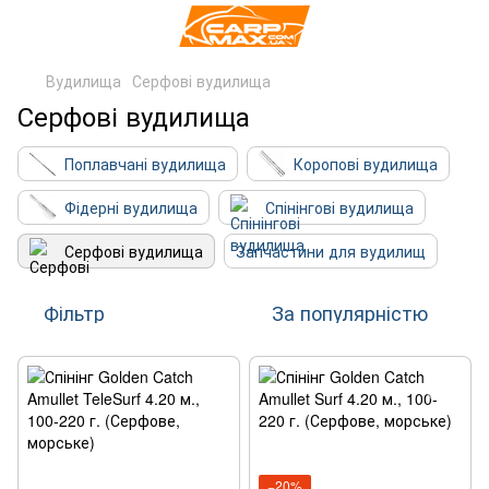
Вудилища
Серфові вудилища
Серфові вудилища
Поплавчані вудилища
Коропові вудилища
Фідерні вудилища
Спінінгові вудилища
Серфові вудилища
Запчастини для вудилищ
Фільтр
За популярністю
−20%