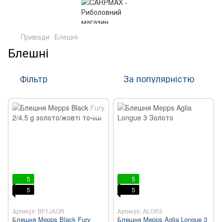
Привади
Блешні
Блешні
Фільтр
За популярністю
5
5
5
5
Артикул: BF1JAOR
Артикул: ALOR3
Блешня Mepps Black Fury
Блешня Mepps Aglia Longue 3