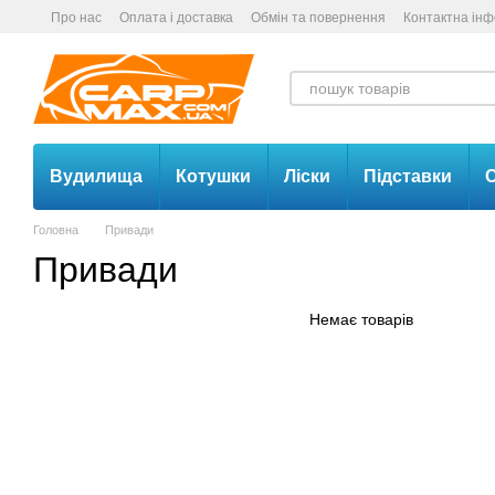
Перейти до основного контенту
Про нас
Оплата і доставка
Обмін та повернення
Контактна ін
Вудилища
Котушки
Ліски
Підставки
С
Головна
Привади
Привади
Немає товарів