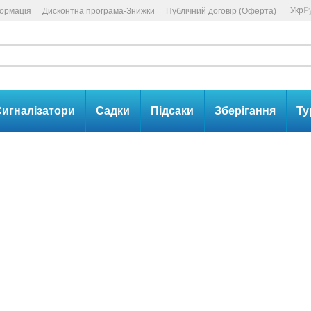
Укр
Р
формація
Дисконтна програма-Знижки
Публічний договір (Оферта)
игналізатори
Садки
Підсаки
Зберігання
Ту