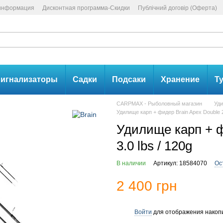
 информация
Дисконтная программа-Скидки
Публічний договір (Оферта)
игнализаторы
Садки
Подсаки
Хранение
Т
CARPMAX - Рыболовный магазин
Уд
Удилище карп + фидер Brain Apex Double 2.
Удилище карп + ф
3.0 lbs / 120g
В наличии
Артикул: 18584070
Ос
2 400 грн
Войти
для отображения накопи
%