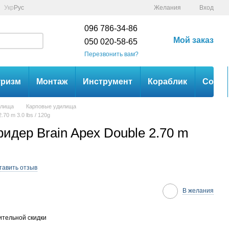
Укр
Рус
Желания
Вход
096 786-34-86
Мой заказ
050 020-58-65
Перезвонить вам?
уризм
Монтаж
Инструмент
Кораблик
Сом
илища
Карповые удилища
70 m 3.0 lbs / 120g
идер Brain Apex Double 2.70 m
тавить отзыв
В желания
тельной скидки