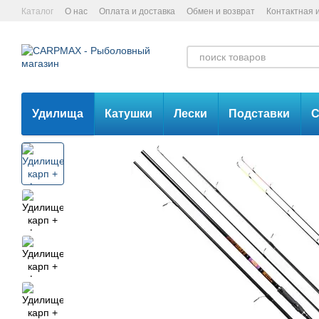
Перейти к основному контенту
Каталог
О нас
Оплата и доставка
Обмен и возврат
Контактная
Удилища
Катушки
Лески
Подставки
С