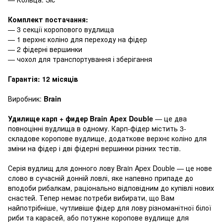
Комплект постачання:
— 3 секції коропового вудлища
— 1 верхнє коліно для переходу на фідер
— 2 фідерні вершинки
— чохол для транспортування і зберігання
Гарантія: 12 місяців
Виробник:
Brain
Удилище карп + фидер Brain Apex Double
— це два
повноцінні вудлища в одному. Карп-фідер містить 3-
складове коропове вудлище, додаткове верхнє коліно для
зміни на фідер і дві фідерні вершинки різних тестів.
Серія вудлищ для донного лову Brain Apex Double — це нове
слово в сучасній донній ловлі, яке напевно припаде до
вподоби рибалкам, раціонально відповідним до купівлі нових
снастей. Тепер немає потреби вибирати, що Вам
найпотрібніше, чутливіше фідер для лову різноманітної білої
риби та карасей, або потужне коропове вудлище для