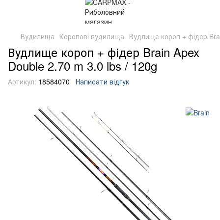
Вудилища
Коропові вудилища
Вудлище короп + фідер Brai
Вудлище короп + фідер Brain Apex
Double 2.70 m 3.0 lbs / 120g
Артикул:
18584070
Написати відгук