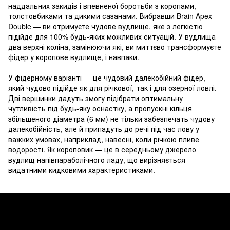
наддальних закидів і впевненої боротьби з коропами,
толстовбиками та дикими сазанами. Вибравши Brain Apex
Double — ви отримуєте чудове вудлище, яке з легкістю
підійде для 100% будь-яких можливих ситуацій. У вудлища
два верхні коліна, замінюючи які, ви миттєво трансформуєте
фідер у коропове вудлище, і навпаки.
У фідерному варіанті — це чудовий далекобійний фідер,
який чудово підійде як для річкової, так і для озерної ловлі.
Дві вершинки дадуть змогу підібрати оптимальну
чутливість під будь-яку оснастку, а пропускні кільця
збільшеного діаметра (6 мм) не тільки забезпечать чудову
далекобійність, але й припадуть до речі під час лову у
важких умовах, наприклад, навесні, коли річкою пливе
водорості. Як короповик — це в середньому джерело
вудлищ напівпараболічного ладу, що вирізняється
видатними кидковими характеристиками.