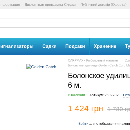
 информация
Дисконтная программа-Скидки
Публічний договір (Оферта)
игнализаторы
Садки
Подсаки
Хранение
Т
CARPMAX - Рыболовный магазин
Уд
Болонское удилище Golden Catch Euro Mas
Болонское удилищ
6 м.
В наличии
Артикул: 2539202
Ост
1 424 грн
1 780 г
Войти
для отображения накопи
%