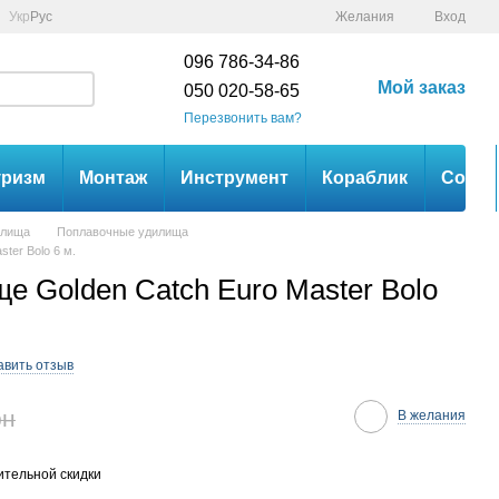
Укр
Рус
Желания
Вход
096 786-34-86
Мой заказ
050 020-58-65
Перезвонить вам?
уризм
Монтаж
Инструмент
Кораблик
Сом
илища
Поплавочные удилища
ter Bolo 6 м.
е Golden Catch Euro Master Bolo
авить отзыв
рн
В желания
тельной скидки