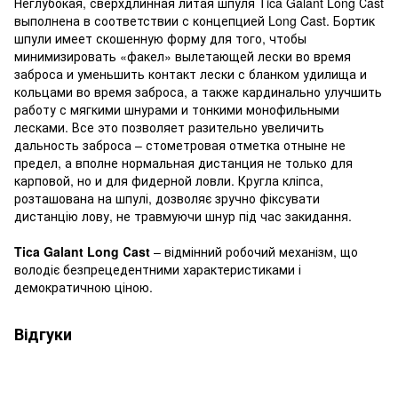
Неглубокая, сверхдлинная литая шпуля Tica Galant Long Сast
выполнена в соответствии с концепцией Long Cast. Бортик
шпули имеет скошенную форму для того, чтобы
минимизировать «факел» вылетающей лески во время
заброса и уменьшить контакт лески с бланком удилища и
кольцами во время заброса, а также кардинально улучшить
работу с мягкими шнурами и тонкими монофильными
лесками. Все это позволяет разительно увеличить
дальность заброса – стометровая отметка отныне не
предел, а вполне нормальная дистанция не только для
карповой, но и для фидерной ловли. Кругла кліпса,
розташована на шпулі, дозволяє зручно фіксувати
дистанцію лову, не травмуючи шнур під час закидання.
Tica Galant Long Сast
– відмінний робочий механізм, що
володіє безпрецедентними характеристиками і
демократичною ціною.
Відгуки