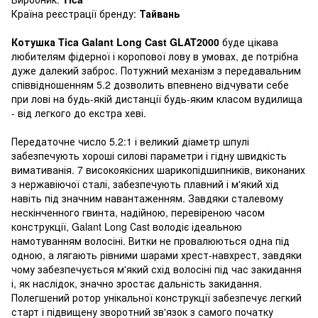
Країна реєстрації бренду:
Тайвань
Котушка Tica Galant Long Cast GLAT2000
буде цікава
любителям фідерної і коропової лову в умовах, де потрібна
дуже далекий заброс. Потужний механізм з передавальним
співвідношенням 5.2 дозволить впевнено відчувати себе
при лові на будь-якій дистанції будь-яким класом вудилища
- від легкого до екстра хеві.
Передаточне число 5.2:1 і великий діаметр шпулі
забезпечують хороші силові параметри і гідну швидкість
вимативанія. 7 високоякісних шарикопідшипників, виконаних
з нержавіючої сталі, забезпечують плавний і м'який хід
навіть під значним навантаженням. Завдяки сталевому
нескінченного гвинта, надійною, перевіреною часом
конструкції, Galant Long Сast володіє ідеальною
намотуванням волосіні. Витки не провалюються одна під
одною, а лягають рівними шарами хрест-навхрест, завдяки
чому забезпечується м'який схід волосіні під час закидання
і, як наслідок, значно зростає дальність закидання.
Полегшений ротор унікальної конструкції забезпечує легкий
старт і підвищену зворотний зв'язок з самого початку