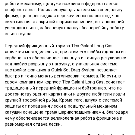
роботи механізму, що дуже важливо в фідерної і легкої
серфової ловлі. Ролик лесоукладывателя має спеціальну
форму, що перешкоджає перекрученню волосіні під час
вимативанія, а закритий шарикопідшипник, встановлений
усередині нього, забезпечує плавну і безперебійну роботу
всього вузла.
Передний фрикционный тормоз Tica Galant Long Сast
является многодисковым, при этом его шайбы сделаны из
карбона, что обеспечивает плавную и точную регулировку
под любую разрывную нагрузку, а уникальная система
настройки фрикциона Quick Set Drag System позволяет
быстро и точно менять регулировки тормоза. По сути, в
своем компактном корпусе Tica Galant Long Сast сочетает
традиционный передний фрикцион и бэйтраннер, что по
достоинству оценят карпятники и другие любители ловли
крупной трофейной рыбы. Кроме того, шпуля с системой
защиты от попадания лески в подшпульный механизм
катушки оснащена тремя шарикоподшипниками, благодаря
чему обеспечивается великолепная работа фрикциона и
равномерная отдача лески.