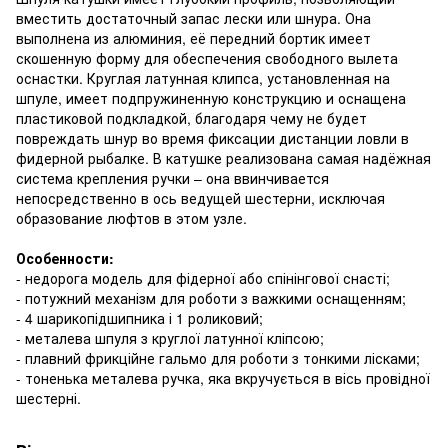
вместить достаточный запас лески или шнура. Она
выполнена из алюминия, её передний бортик имеет
скошенную форму для обеспечения свободного вылета
оснастки. Круглая латунная клипса, установленная на
шпуле, имеет подпружиненную конструкцию и оснащена
пластиковой подкладкой, благодаря чему не будет
повреждать шнур во время фиксации дистанции ловли в
фидерной рыбалке. В катушке реализована самая надёжная
система крепления ручки – она ввинчивается
непосредственно в ось ведущей шестерни, исключая
образование люфтов в этом узле.
Особенности:
- недорога модель для фідерної або спінінгової снасті;
- потужний механізм для роботи з важкими оснащенням;
- 4 шарикопідшипника і 1 роликовий;
- металева шпуля з круглої латунної кліпсою;
- плавний фрикційне гальмо для роботи з тонкими лісками;
- тоненька металева ручка, яка вкручується в вісь провідної
шестерні.