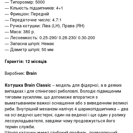
— Типорозмір: 5000
— Кількість підшипників: 4+1
— Фрикціон: Передній
— Передаточне число: 4.7:1
— Ручка котушки: Ліва (LH), Права (RH)
— Маса: 380 р.
— Лесоемкость: 0.25-290/ 0.28-230/ 0.30-200
— Запасна шпулі: Немає
— Діаметр шпулі: 50 мм
Гарантія: 12 місяців
Виробник:
Brain
Котушка Brain Classic
– модель для фідерної, а в деяких
випадках і для спінінгової риболовлі. Володіє підвищеним
тяговим зусиллям, що допоможе впоратися з
выматыванием важкої оснащення або з виведенням великої
риби. Внутрішній механізм налічує 4 шарикопідшипника – два
на осі ведучої шестерні, один на веденої і ще один у ролику
лесоукладывателя, завдяки чому продовжується його
термін служби.
Шпуля катушки имеет глубокий профиль, позволяющий