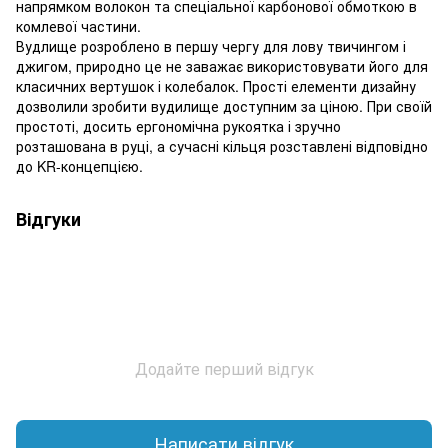
напрямком волокон та спеціальної карбонової обмоткою в
комлевої частини.
Вудлище розроблено в першу чергу для лову твичингом і
джигом, природно це не заважає використовувати його для
класичних вертушок і колебалок. Прості елементи дизайну
дозволили зробити вудилище доступним за ціною. При своїй
простоті, досить ергономічна рукоятка і зручно
розташована в руці, а сучасні кільця розставлені відповідно
до KR-концепцією.
Відгуки
Додайте перший відгук
Написати відгук