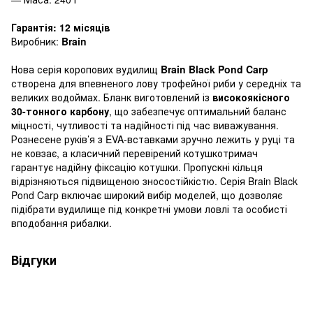
Гарантія: 12 місяців
Виробник:
Brain
Нова серія коропових вудилищ
Brain Black Pond Carp
створена для впевненого лову трофейної риби у середніх та
великих водоймах. Бланк виготовлений із
високоякісного
30-тонного карбону
, що забезпечує оптимальний баланс
міцності, чутливості та надійності під час виважування.
Рознесене руків’я з EVA-вставками зручно лежить у руці та
не ковзає, а класичний перевірений котушкотримач
гарантує надійну фіксацію котушки. Пропускні кільця
відрізняються підвищеною зносостійкістю. Серія Brain Black
Pond Carp включає широкий вибір моделей, що дозволяє
підібрати вудилище під конкретні умови ловлі та особисті
вподобання рибалки.
Відгуки