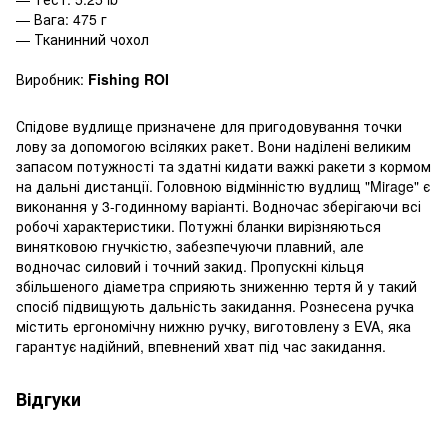
— Вага: 475 г
— Тканинний чохол
Виробник:
Fishing ROI
Спідове вудлище призначене для пригодовування точки
лову за допомогою всіляких ракет. Вони наділені великим
запасом потужності та здатні кидати важкі ракети з кормом
на дальні дистанції. Головною відмінністю вудлищ "Mirage" є
виконання у 3-годинному варіанті. Водночас зберігаючи всі
робочі характеристики. Потужні бланки вирізняються
винятковою гнучкістю, забезпечуючи плавний, але
водночас силовий і точний закид. Пропускні кільця
збільшеного діаметра сприяють зниженню тертя й у такий
спосіб підвищують дальність закидання. Рознесена ручка
містить ергономічну нижню ручку, виготовлену з EVA, яка
гарантує надійний, впевнений хват під час закидання.
Відгуки