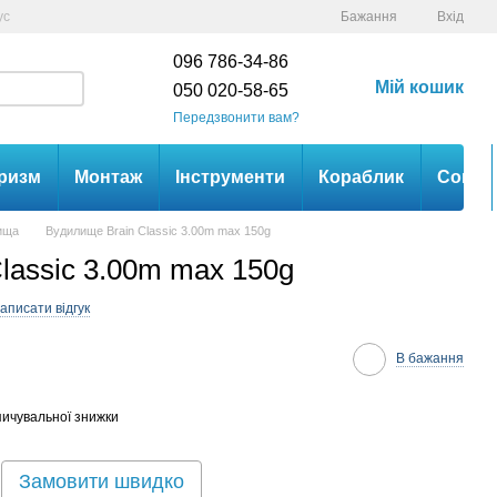
ус
Бажання
Вхід
096 786-34-86
Мій кошик
050 020-58-65
Передзвонити вам?
ризм
Монтаж
Інструменти
Кораблик
Сом
лища
Вудилище Brain Classic 3.00m max 150g
lassic 3.00m max 150g
аписати відгук
В бажання
ичувальної знижки
Замовити швидко