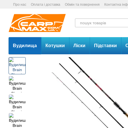
Перейти до основного контенту
Про нас
Оплата і доставка
Обмін та повернення
Контактна ін
Вудилища
Котушки
Ліски
Підставки
С