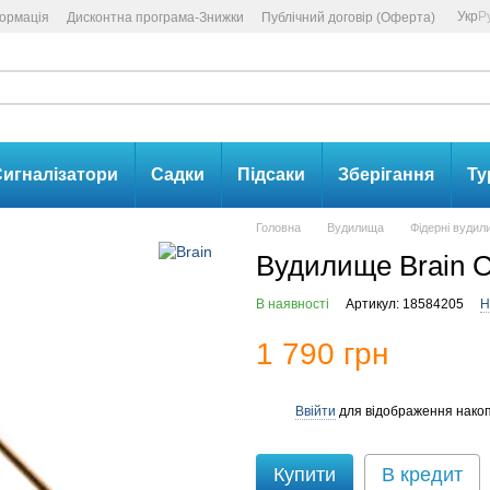
Укр
Р
формація
Дисконтна програма-Знижки
Публічний договір (Оферта)
игналізатори
Садки
Підсаки
Зберігання
Ту
Головна
Вудилища
Фідерні вуди
Вудилище Brain C
В наявності
Артикул: 18584205
Н
1 790 грн
Ввійти
для відображення накоп
%
Купити
В кредит