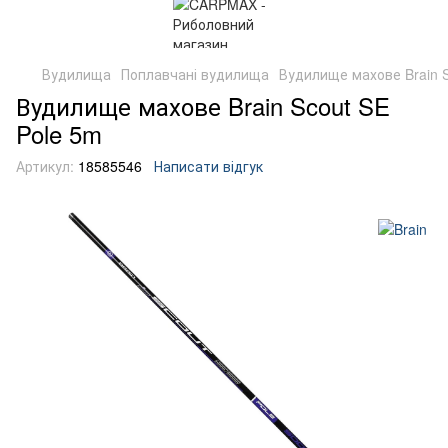
Вудилища
Поплавчані вудилища
Вудилище махове Brain S
Вудилище махове Brain Scout SE
Pole 5m
Артикул:
18585546
Написати відгук