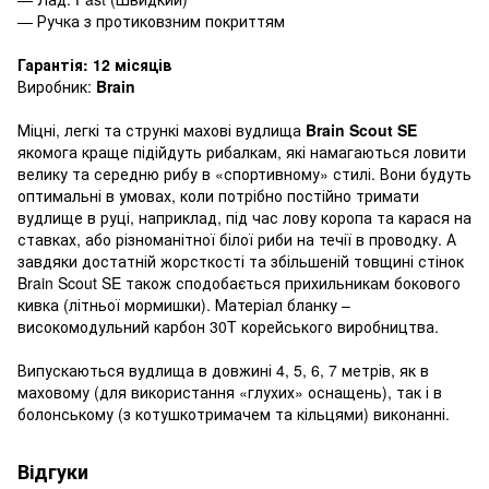
— Ручка з протиковзним покриттям
Гарантія: 12 місяців
Виробник:
Brain
Міцні, легкі та стрункі махові вудлища
Brain Scout SE
якомога краще підійдуть рибалкам, які намагаються ловити
велику та середню рибу в «спортивному» стилі. Вони будуть
оптимальні в умовах, коли потрібно постійно тримати
вудлище в руці, наприклад, під час лову коропа та карася на
ставках, або різноманітної білої риби на течії в проводку. А
завдяки достатній жорсткості та збільшеній товщині стінок
Brain Scout SE також сподобається прихильникам бокового
кивка (літньої мормишки). Матеріал бланку –
високомодульний карбон 30T корейського виробництва.
Випускаються вудлища в довжині 4, 5, 6, 7 метрів, як в
маховому (для використання «глухих» оснащень), так і в
болонському (з котушкотримачем та кільцями) виконанні.
Відгуки